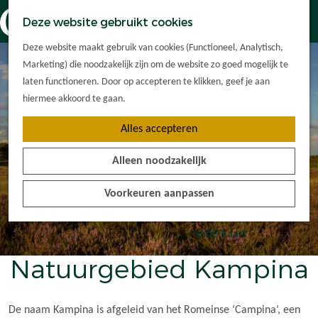
Dorpskernen
K
Z
Deze website gebruikt cookies
Met kinderen
a
o
M
G
Met groepen
Deze website maakt gebruik van cookies (Functioneel, Analytisch,
a
e
e
a
Ontdek de
Marketing) die noodzakelijk zijn om de website zo goed mogelijk te
r
k
n
n
omgeving
laten functioneren. Door op accepteren te klikken, geef je aan
t
e
u
a
hiermee akkoord te gaan.
n
a
Plan je bezoek
Alles accepteren
r
Waar kan ik
d
overnachten?
Alleen noodzakelijk
e
Hoe kom ik er?
h
Plan op de kaart
Voorkeuren aanpassen
o
Tourist Info
m
e
KadO'kaart
p
Natuurgebied Kampina
a
g
e
De naam Kampina is afgeleid van het Romeinse ‘Campina’, een