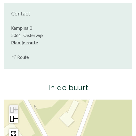
Contact
Kampina 0
5061
Oisterwijk
n
Plan je route
a
n
a
Route
a
r
a
N
r
a
In de buurt
N
t
a
u
t
u
+
u
r
u
g
−
r
e
g
b