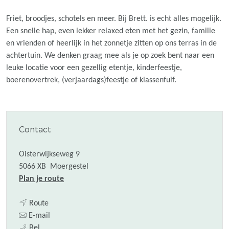
Friet, broodjes, schotels en meer. Bij Brett. is echt alles mogelijk.
Een snelle hap, even lekker relaxed eten met het gezin, familie
en vrienden of heerlijk in het zonnetje zitten op ons terras in de
achtertuin. We denken graag mee als je op zoek bent naar een
leuke locatie voor een gezellig etentje, kinderfeestje,
boerenovertrek, (verjaardags)feestje of klassenfuif.
Contact
Oisterwijkseweg 9
5066 XB
Moergestel
n
Plan je route
a
n
a
Route
a
n
r
E-mail
E
a
a
E
Bel