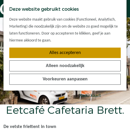
Dorpskernen
K
Z
Deze website gebruikt cookies
Met kinderen
a
o
M
G
Met groepen
Deze website maakt gebruik van cookies (Functioneel, Analytisch,
a
e
e
a
Ontdek de
Marketing) die noodzakelijk zijn om de website zo goed mogelijk te
r
k
n
n
omgeving
laten functioneren. Door op accepteren te klikken, geef je aan
t
e
u
a
hiermee akkoord te gaan.
n
a
Plan je bezoek
Alles accepteren
r
Waar kan ik
d
overnachten?
Alleen noodzakelijk
e
Hoe kom ik er?
h
Plan op de kaart
Voorkeuren aanpassen
o
Tourist Info
m
e
KadO'kaart
p
Eetcafé Cafetaria Brett.
a
g
e
De vetste friettent in town