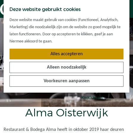
Dorpskernen
K
Z
Deze website gebruikt cookies
Met kinderen
a
o
M
G
Met groepen
Deze website maakt gebruik van cookies (Functioneel, Analytisch,
a
e
e
a
Ontdek de
Marketing) die noodzakelijk zijn om de website zo goed mogelijk te
r
k
n
n
omgeving
laten functioneren. Door op accepteren te klikken, geef je aan
t
e
u
a
hiermee akkoord te gaan.
n
a
Plan je bezoek
Alles accepteren
r
Waar kan ik
d
overnachten?
Alleen noodzakelijk
e
Hoe kom ik er?
h
Plan op de kaart
Voorkeuren aanpassen
o
Tourist Info
m
e
KadO'kaart
p
Alma Oisterwijk
a
g
e
Restaurant & Bodega Alma heeft in oktober 2019 haar deuren