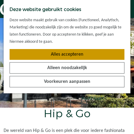
Dorpskernen
K
Z
Deze website gebruikt cookies
Met kinderen
a
o
M
G
Met groepen
Deze website maakt gebruik van cookies (Functioneel, Analytisch,
a
e
e
a
Ontdek de
Marketing) die noodzakelijk zijn om de website zo goed mogelijk te
r
k
n
n
omgeving
laten functioneren. Door op accepteren te klikken, geef je aan
t
e
u
a
hiermee akkoord te gaan.
n
a
Plan je bezoek
Alles accepteren
r
Waar kan ik
d
overnachten?
Alleen noodzakelijk
e
Hoe kom ik er?
h
Plan op de kaart
Voorkeuren aanpassen
o
Tourist Info
m
e
KadO'kaart
p
Hip & Go
a
g
e
De wereld van Hip & Go is een plek die voor iedere fashionata