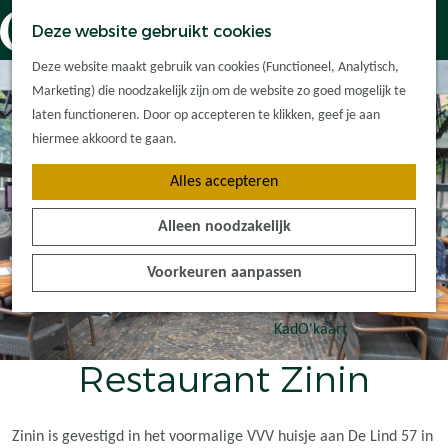
Dorpskernen
K
Z
Deze website gebruikt cookies
Met kinderen
a
o
M
G
Met groepen
Deze website maakt gebruik van cookies (Functioneel, Analytisch,
a
e
e
a
Ontdek de
Marketing) die noodzakelijk zijn om de website zo goed mogelijk te
r
k
n
n
omgeving
laten functioneren. Door op accepteren te klikken, geef je aan
t
e
u
a
hiermee akkoord te gaan.
n
a
Plan je bezoek
Alles accepteren
r
Waar kan ik
d
overnachten?
Alleen noodzakelijk
e
Hoe kom ik er?
h
Plan op de kaart
Voorkeuren aanpassen
o
Tourist Info
m
e
KadO'kaart
p
Restaurant Zinin
a
g
e
Zinin is gevestigd in het voormalige VVV huisje aan De Lind 57 in