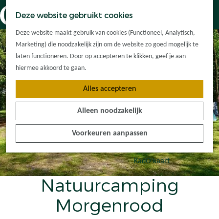
Dorpskernen
K
Z
Deze website gebruikt cookies
Met kinderen
a
o
M
G
Met groepen
Deze website maakt gebruik van cookies (Functioneel, Analytisch,
a
e
e
a
Ontdek de
Marketing) die noodzakelijk zijn om de website zo goed mogelijk te
r
k
n
n
omgeving
laten functioneren. Door op accepteren te klikken, geef je aan
t
e
u
a
hiermee akkoord te gaan.
n
a
Plan je bezoek
Alles accepteren
r
Waar kan ik
d
overnachten?
Alleen noodzakelijk
e
Hoe kom ik er?
h
Plan op de kaart
Voorkeuren aanpassen
o
Tourist Info
m
e
KadO'kaart
p
Natuurcamping
a
g
Morgenrood
e