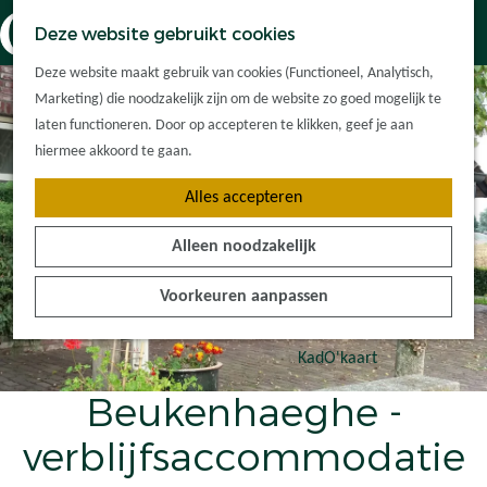
Dorpskernen
K
Z
Deze website gebruikt cookies
Met kinderen
a
o
M
G
Met groepen
Deze website maakt gebruik van cookies (Functioneel, Analytisch,
a
e
e
a
Ontdek de
Marketing) die noodzakelijk zijn om de website zo goed mogelijk te
r
k
n
n
omgeving
laten functioneren. Door op accepteren te klikken, geef je aan
t
e
u
a
hiermee akkoord te gaan.
n
a
Plan je bezoek
Alles accepteren
r
Waar kan ik
d
overnachten?
Alleen noodzakelijk
e
Hoe kom ik er?
h
Plan op de kaart
Voorkeuren aanpassen
o
Tourist Info
m
e
KadO'kaart
p
Beukenhaeghe -
a
g
verblijfsaccommodatie
e