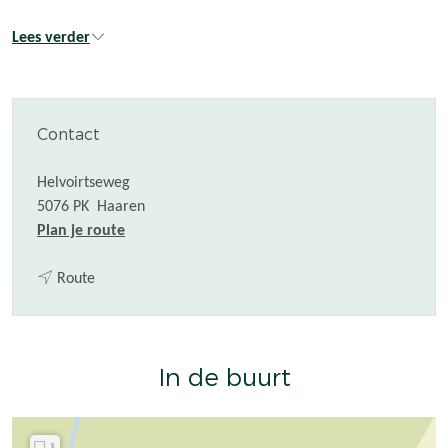
Lees verder
Contact
Helvoirtseweg
5076 PK
Haaren
n
Plan je route
a
n
a
Route
a
r
a
K
r
a
In de buurt
K
p
a
e
p
l
e
M