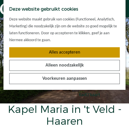
Dorpskernen
K
Z
Deze website gebruikt cookies
Met kinderen
a
o
M
G
Met groepen
Deze website maakt gebruik van cookies (Functioneel, Analytisch,
a
e
e
a
Ontdek de
Marketing) die noodzakelijk zijn om de website zo goed mogelijk te
r
k
n
n
omgeving
laten functioneren. Door op accepteren te klikken, geef je aan
t
e
u
a
hiermee akkoord te gaan.
n
a
Plan je bezoek
Alles accepteren
r
Waar kan ik
d
overnachten?
Alleen noodzakelijk
e
Hoe kom ik er?
h
Plan op de kaart
Voorkeuren aanpassen
o
Tourist Info
m
e
KadO'kaart
p
Kapel Maria in 't Veld -
a
g
Haaren
e