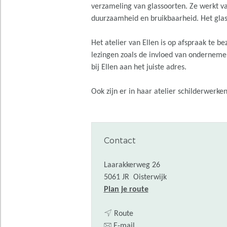
verzameling van glassoorten. Ze werkt van
duurzaamheid en bruikbaarheid. Het glas 
Het atelier van Ellen is op afspraak te b
lezingen zoals de invloed van ondernemer
bij Ellen aan het juiste adres.
Ook zijn er in haar atelier schilderwerken
Contact
Laarakkerweg 26
5061 JR
Oisterwijk
n
Plan je route
a
n
a
Route
a
n
r
E-mail