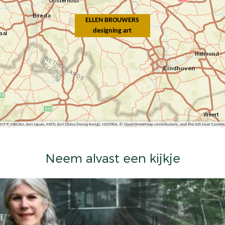
ELLEN BROUWERS
designing art
ENT P, NRCAN, Esri Japan, METI, Esri China (Hong Kong), NOSTRA, © OpenStreetMap contributors, and the GIS User Comm
Neem alvast een kijkje