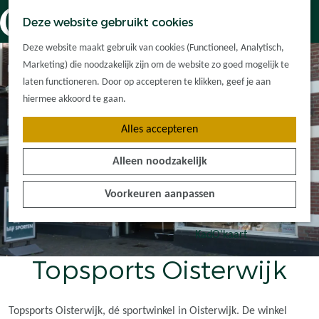
Dorpskernen
K
Z
Deze website gebruikt cookies
Met kinderen
a
o
M
G
Met groepen
Deze website maakt gebruik van cookies (Functioneel, Analytisch,
a
e
e
a
Ontdek de
Marketing) die noodzakelijk zijn om de website zo goed mogelijk te
r
k
n
n
omgeving
laten functioneren. Door op accepteren te klikken, geef je aan
t
e
u
a
hiermee akkoord te gaan.
n
a
Plan je bezoek
Alles accepteren
r
Waar kan ik
d
overnachten?
Alleen noodzakelijk
e
Hoe kom ik er?
h
Plan op de kaart
Voorkeuren aanpassen
o
Tourist Info
m
e
KadO'kaart
p
Topsports Oisterwijk
a
g
e
Topsports Oisterwijk, dé sportwinkel in Oisterwijk. De winkel