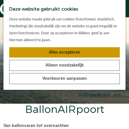
Dorpskernen
K
Z
Deze website gebruikt cookies
Met kinderen
a
o
M
G
Met groepen
Deze website maakt gebruik van cookies (Functioneel, Analytisch,
a
e
e
a
Ontdek de
Marketing) die noodzakelijk zijn om de website zo goed mogelijk te
r
k
n
n
omgeving
laten functioneren. Door op accepteren te klikken, geef je aan
t
e
u
a
hiermee akkoord te gaan.
n
a
Plan je bezoek
Alles accepteren
r
Waar kan ik
d
overnachten?
Alleen noodzakelijk
e
Hoe kom ik er?
h
Plan op de kaart
Voorkeuren aanpassen
o
Tourist Info
m
e
KadO'kaart
p
BallonAIRpoort
a
g
e
Van ballonvaren tot overnachten