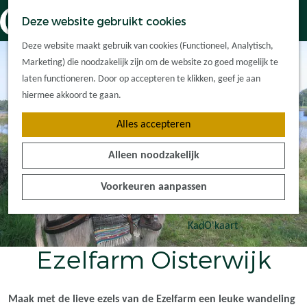
Dorpskernen
K
Z
Deze website gebruikt cookies
Met kinderen
a
o
M
G
Met groepen
Deze website maakt gebruik van cookies (Functioneel, Analytisch,
a
e
e
a
Ontdek de
Marketing) die noodzakelijk zijn om de website zo goed mogelijk te
r
k
n
n
omgeving
laten functioneren. Door op accepteren te klikken, geef je aan
t
e
u
a
hiermee akkoord te gaan.
n
a
Plan je bezoek
Alles accepteren
r
Waar kan ik
d
overnachten?
Alleen noodzakelijk
e
Hoe kom ik er?
h
Plan op de kaart
Voorkeuren aanpassen
o
Tourist Info
m
e
KadO'kaart
p
Ezelfarm Oisterwijk
a
g
e
Maak met de lieve ezels van de Ezelfarm een leuke wandeling