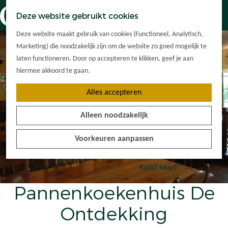
Dorpskernen
K
Z
Deze website gebruikt cookies
Met kinderen
a
o
M
G
Met groepen
Deze website maakt gebruik van cookies (Functioneel, Analytisch,
a
e
e
a
Ontdek de
Marketing) die noodzakelijk zijn om de website zo goed mogelijk te
r
k
n
n
omgeving
laten functioneren. Door op accepteren te klikken, geef je aan
t
e
u
a
hiermee akkoord te gaan.
n
a
Plan je bezoek
Alles accepteren
r
Waar kan ik
d
overnachten?
Alleen noodzakelijk
e
Hoe kom ik er?
h
Plan op de kaart
Voorkeuren aanpassen
o
Tourist Info
m
e
KadO'kaart
p
Pannenkoekenhuis De
a
g
Ontdekking
e