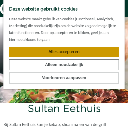
Dorpskernen
K
Z
Deze website gebruikt cookies
Met kinderen
a
o
M
G
Met groepen
Deze website maakt gebruik van cookies (Functioneel, Analytisch,
a
e
e
a
Ontdek de
Marketing) die noodzakelijk zijn om de website zo goed mogelijk te
r
k
n
n
omgeving
laten functioneren. Door op accepteren te klikken, geef je aan
t
e
u
a
hiermee akkoord te gaan.
n
a
Plan je bezoek
Alles accepteren
r
Waar kan ik
d
overnachten?
Alleen noodzakelijk
e
Hoe kom ik er?
h
Plan op de kaart
Voorkeuren aanpassen
o
Tourist Info
m
e
KadO'kaart
p
Sultan Eethuis
a
g
e
Bij Sultan Eethuis kun je kebab, shoarma en van de grill