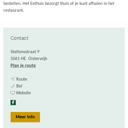
bestellen. Het Eethuis bezorgt thuis of je kunt afhalen in het
restaurant.
Contact
Stationsstraat 9
5061 HE
Oisterwijk
n
Plan je route
a
n
a
Route
S
a
r
Bel
u
a
v
S
Website
l
r
a
u
F
t
S
n
l
a
a
u
S
t
Meer info
c
n
l
u
a
e
E
t
l
n