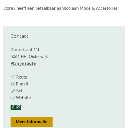
Store3 heeft een betaalbaar aanbod aan Mode & Accessoires.
Contact
Dorpsstraat 11L
5061 HH
Oisterwijk
n
Plan je route
a
n
a
Route
a
n
r
E-mail
S
a
a
S
Bel
t
r
a
v
t
Website
o
S
r
a
o
F
I
r
t
S
n
r
a
n
e
o
t
S
e
Meer informatie
c
s
3
r
o
t
3