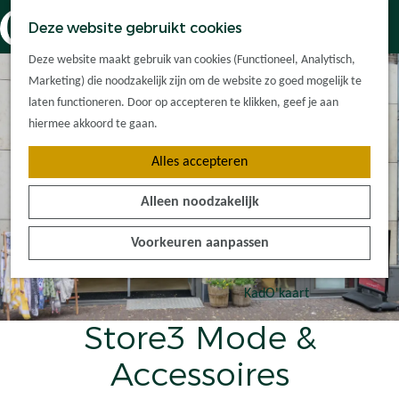
Dorpskernen
K
Z
Deze website gebruikt cookies
Met kinderen
a
o
M
G
Met groepen
Deze website maakt gebruik van cookies (Functioneel, Analytisch,
a
e
e
a
Ontdek de
Marketing) die noodzakelijk zijn om de website zo goed mogelijk te
r
k
n
n
omgeving
laten functioneren. Door op accepteren te klikken, geef je aan
t
e
u
a
hiermee akkoord te gaan.
n
a
Plan je bezoek
Alles accepteren
r
Waar kan ik
d
overnachten?
Alleen noodzakelijk
e
Hoe kom ik er?
h
Plan op de kaart
Voorkeuren aanpassen
o
Tourist Info
m
e
KadO'kaart
p
Store3 Mode &
a
g
Accessoires
e