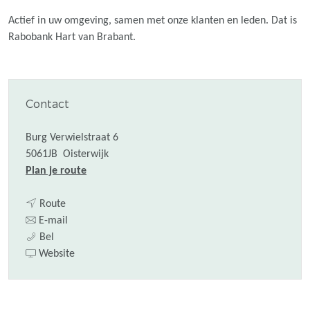
Actief in uw omgeving, samen met onze klanten en leden. Dat is
Rabobank Hart van Brabant.
Contact
Burg Verwielstraat 6
5061JB
Oisterwijk
n
Plan je route
a
n
a
Route
a
n
r
E-mail
R
a
a
R
Bel
a
r
a
v
a
Website
b
R
r
a
b
o
a
R
n
o
b
b
a
R
b