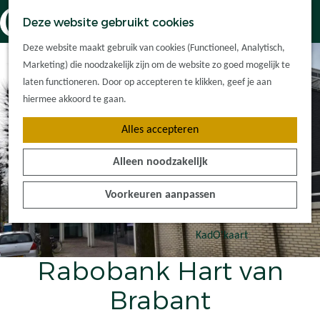
Dorpskernen
K
Z
Deze website gebruikt cookies
Met kinderen
a
o
M
G
Met groepen
Deze website maakt gebruik van cookies (Functioneel, Analytisch,
a
e
e
a
Ontdek de
Marketing) die noodzakelijk zijn om de website zo goed mogelijk te
r
k
n
n
omgeving
laten functioneren. Door op accepteren te klikken, geef je aan
t
e
u
a
hiermee akkoord te gaan.
n
a
Plan je bezoek
Alles accepteren
r
Waar kan ik
d
overnachten?
Alleen noodzakelijk
e
Hoe kom ik er?
h
Plan op de kaart
Voorkeuren aanpassen
o
Tourist Info
m
e
KadO'kaart
p
Rabobank Hart van
a
g
Brabant
e