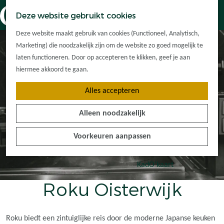
Dorpskernen
K
Z
Deze website gebruikt cookies
Met kinderen
a
o
M
G
Met groepen
Deze website maakt gebruik van cookies (Functioneel, Analytisch,
a
e
e
a
Ontdek de
Marketing) die noodzakelijk zijn om de website zo goed mogelijk te
r
k
n
n
omgeving
laten functioneren. Door op accepteren te klikken, geef je aan
t
e
u
a
hiermee akkoord te gaan.
n
a
Plan je bezoek
Alles accepteren
r
Waar kan ik
d
overnachten?
Alleen noodzakelijk
e
Hoe kom ik er?
h
Plan op de kaart
Voorkeuren aanpassen
o
Tourist Info
m
e
KadO'kaart
p
Roku Oisterwijk
a
g
e
Roku biedt een zintuiglijke reis door de moderne Japanse keuken