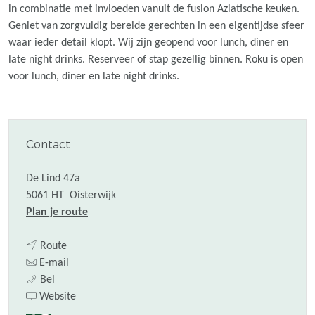
in combinatie met invloeden vanuit de fusion Aziatische keuken.
Geniet van zorgvuldig bereide gerechten in een eigentijdse sfeer
waar ieder detail klopt. Wij zijn geopend voor lunch, diner en
late night drinks. Reserveer of stap gezellig binnen. Roku is open
voor lunch, diner en late night drinks.
Contact
De Lind 47a
5061 HT
Oisterwijk
n
Plan je route
a
n
a
Route
a
n
r
E-mail
R
a
a
R
Bel
o
r
a
v
o
Website
k
R
r
a
k