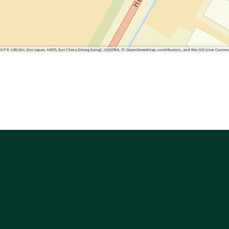
ENT P, NRCAN, Esri Japan, METI, Esri China (Hong Kong), NOSTRA, © OpenStreetMap contributors, and the GIS User Comm