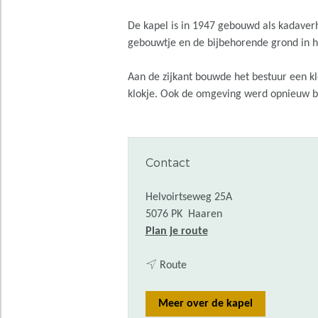
De kapel is in 1947 gebouwd als kadaverh
gebouwtje en de bijbehorende grond in h
Aan de zijkant bouwde het bestuur een k
klokje. Ook de omgeving werd opnieuw be
Contact
Helvoirtseweg 25A
5076 PK
Haaren
n
Plan je route
a
n
a
Route
a
r
a
M
Meer over de kapel
r
a