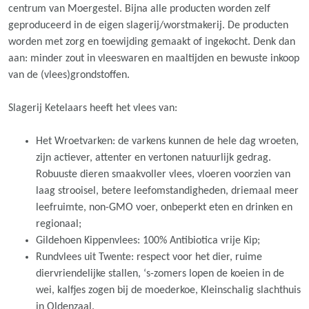
centrum van Moergestel. Bijna alle producten worden zelf
geproduceerd in de eigen slagerij/worstmakerij. De producten
worden met zorg en toewijding gemaakt of ingekocht. Denk dan
aan: minder zout in vleeswaren en maaltijden en bewuste inkoop
van de (vlees)grondstoffen.
Slagerij Ketelaars heeft het vlees van:
Het Wroetvarken: de varkens kunnen de hele dag wroeten,
zijn actiever, attenter en vertonen natuurlijk gedrag.
Robuuste dieren smaakvoller vlees, vloeren voorzien van
laag strooisel, betere leefomstandigheden, driemaal meer
leefruimte, non-GMO voer, onbeperkt eten en drinken en
regionaal;
Gildehoen Kippenvlees: 100% Antibiotica vrije Kip;
Rundvlees uit Twente: respect voor het dier, ruime
diervriendelijke stallen, ‘s-zomers lopen de koeien in de
wei, kalfjes zogen bij de moederkoe, Kleinschalig slachthuis
in Oldenzaal.