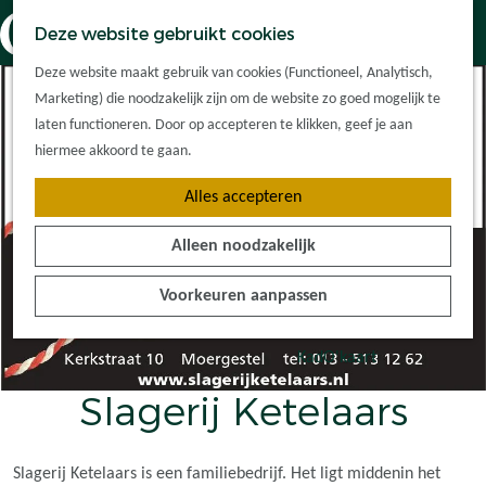
Dorpskernen
K
Z
Deze website gebruikt cookies
Met kinderen
a
o
M
G
Met groepen
Deze website maakt gebruik van cookies (Functioneel, Analytisch,
a
e
e
a
Ontdek de
Marketing) die noodzakelijk zijn om de website zo goed mogelijk te
r
k
n
n
omgeving
laten functioneren. Door op accepteren te klikken, geef je aan
t
e
u
a
hiermee akkoord te gaan.
n
a
Plan je bezoek
Alles accepteren
r
Waar kan ik
d
overnachten?
Alleen noodzakelijk
e
Hoe kom ik er?
h
Plan op de kaart
Voorkeuren aanpassen
o
Tourist Info
m
e
KadO'kaart
p
Slagerij Ketelaars
a
g
e
Slagerij Ketelaars is een familiebedrijf. Het ligt middenin het