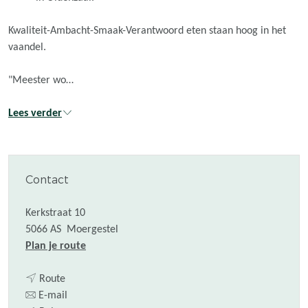
Kwaliteit-Ambacht-Smaak-Verantwoord eten staan hoog in het
vaandel.
"Meester wo…
Lees verder
Contact
Kerkstraat 10
5066 AS
Moergestel
n
Plan je route
a
n
a
Route
a
n
r
E-mail