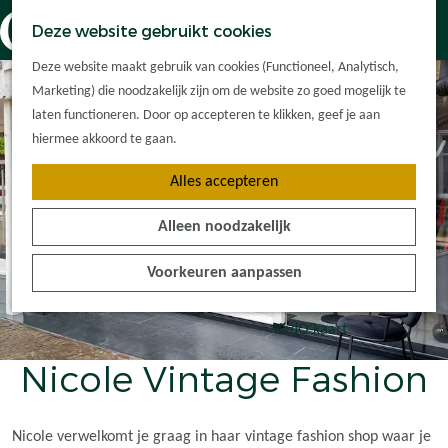
Dorpskernen
K
Z
Deze website gebruikt cookies
Met kinderen
a
o
M
G
Met groepen
Deze website maakt gebruik van cookies (Functioneel, Analytisch,
a
e
e
a
Ontdek de
Marketing) die noodzakelijk zijn om de website zo goed mogelijk te
r
k
n
n
omgeving
laten functioneren. Door op accepteren te klikken, geef je aan
t
e
u
a
hiermee akkoord te gaan.
n
a
Plan je bezoek
Alles accepteren
r
Waar kan ik
d
overnachten?
Alleen noodzakelijk
e
Hoe kom ik er?
h
Plan op de kaart
Voorkeuren aanpassen
o
Tourist Info
m
e
KadO'kaart
p
Nicole Vintage Fashion
a
g
e
Nicole verwelkomt je graag in haar vintage fashion shop waar je