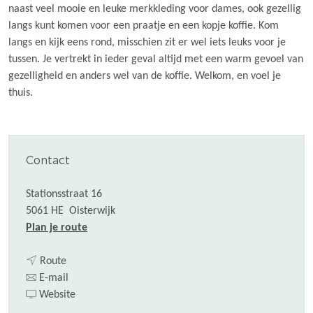
naast veel mooie en leuke merkkleding voor dames, ook gezellig
langs kunt komen voor een praatje en een kopje koffie. Kom
langs en kijk eens rond, misschien zit er wel iets leuks voor je
tussen. Je vertrekt in ieder geval altijd met een warm gevoel van
gezelligheid en anders wel van de koffie. Welkom, en voel je
thuis.
Contact
Stationsstraat 16
5061 HE
Oisterwijk
n
Plan je route
a
n
a
Route
a
n
r
E-mail
a
a
v
N
Website
r
a
a
i