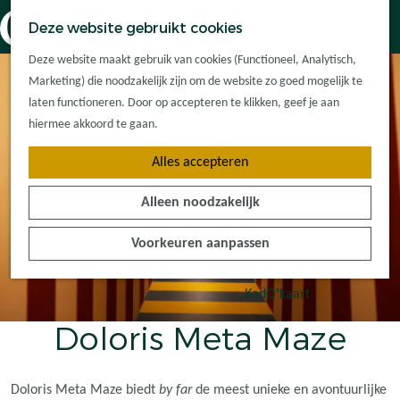
Dorpskernen
K
Z
Deze website gebruikt cookies
Met kinderen
a
o
M
G
Met groepen
Deze website maakt gebruik van cookies (Functioneel, Analytisch,
a
e
e
a
Ontdek de
Marketing) die noodzakelijk zijn om de website zo goed mogelijk te
r
k
n
n
omgeving
laten functioneren. Door op accepteren te klikken, geef je aan
t
e
u
a
hiermee akkoord te gaan.
n
a
Plan je bezoek
Alles accepteren
r
Waar kan ik
d
overnachten?
Alleen noodzakelijk
e
Hoe kom ik er?
h
Plan op de kaart
Voorkeuren aanpassen
o
Tourist Info
m
e
KadO'kaart
p
Doloris Meta Maze
a
g
e
Doloris Meta Maze biedt
by far
de meest unieke en avontuurlijke