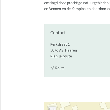
omringd door prachtige natuurgebieden z
en Vennen en de Kampina en daardoor een 
Contact
Kerkstraat 1
5076 AS
Haaren
n
Plan je route
a
n
a
Route
a
r
a
H
r
a
H
a
a
r
a
e
r
n