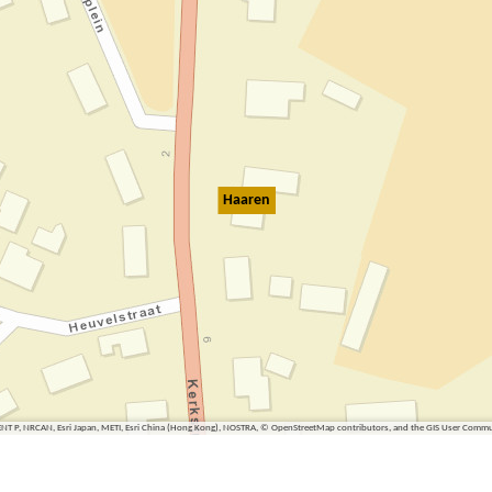
Haaren
ENT P, NRCAN, Esri Japan, METI, Esri China (Hong Kong), NOSTRA, © OpenStreetMap contributors, and the GIS User Comm