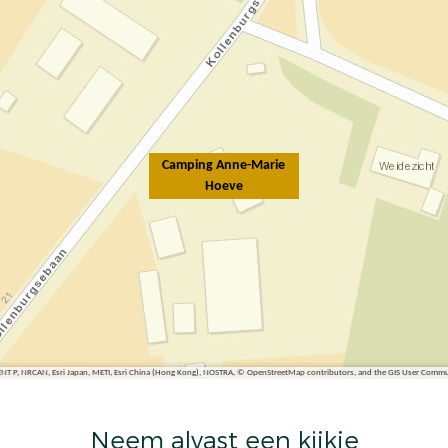
Camping Anne-Marie
Hoeve
ENT P, NRCAN, Esri Japan, METI, Esri China (Hong Kong), NOSTRA, © OpenStreetMap contributors, and the GIS User Comm
Neem alvast een kijkje