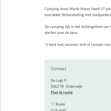
Camping Anne-Marie Hoeve heeft 27 plaat
overdekte fietsenstalling met laadpunten
De camping ligt in het buitengebied van
starten voor de deur.
U bent met caravan, tent of camper van
Contact
De Logt 9
5062 TK
Oisterwijk
n
Plan je route
a
n
a
Route
a
n
r
E-mail