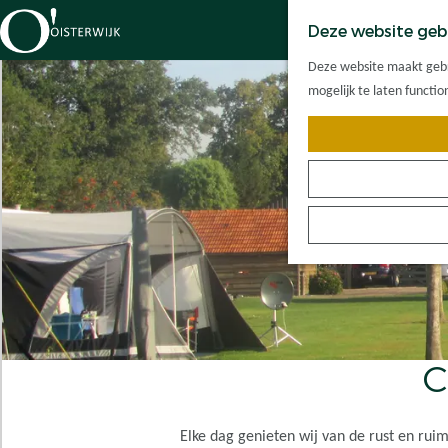
Deze website geb
G
Deze website maakt gebru
a
mogelijk te laten functi
n
a
a
r
d
e
h
o
m
e
p
C
a
g
e
Elke dag genieten wij van de rust en ru