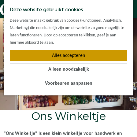
Dorpskernen
K
Z
Deze website gebruikt cookies
Met kinderen
a
o
M
G
Met groepen
Deze website maakt gebruik van cookies (Functioneel, Analytisch,
a
e
e
a
Ontdek de
Marketing) die noodzakelijk zijn om de website zo goed mogelijk te
r
k
n
n
omgeving
laten functioneren. Door op accepteren te klikken, geef je aan
t
e
u
a
hiermee akkoord te gaan.
n
a
Plan je bezoek
Alles accepteren
r
Waar kan ik
d
overnachten?
Alleen noodzakelijk
e
Hoe kom ik er?
h
Plan op de kaart
Voorkeuren aanpassen
o
Tourist Info
m
e
KadO'kaart
p
Ons Winkeltje
a
g
e
"Ons Winkeltje" is een klein winkeltje voor handwerk en