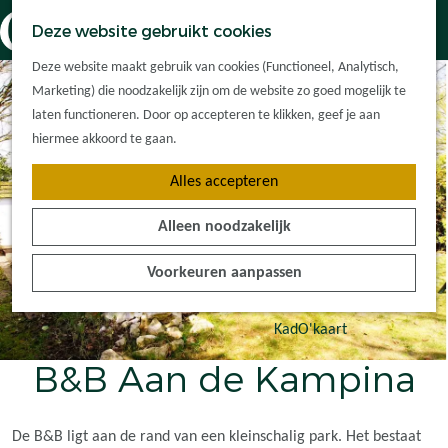
Dorpskernen
K
Z
Deze website gebruikt cookies
Met kinderen
a
o
M
G
Met groepen
Deze website maakt gebruik van cookies (Functioneel, Analytisch,
a
e
e
a
Ontdek de
Marketing) die noodzakelijk zijn om de website zo goed mogelijk te
r
k
n
n
omgeving
laten functioneren. Door op accepteren te klikken, geef je aan
t
e
u
a
hiermee akkoord te gaan.
n
a
Plan je bezoek
Alles accepteren
r
Waar kan ik
d
overnachten?
Alleen noodzakelijk
e
Hoe kom ik er?
h
Plan op de kaart
Voorkeuren aanpassen
o
Tourist Info
m
e
KadO'kaart
p
B&B Aan de Kampina
a
g
e
De B&B ligt aan de rand van een kleinschalig park. Het bestaat