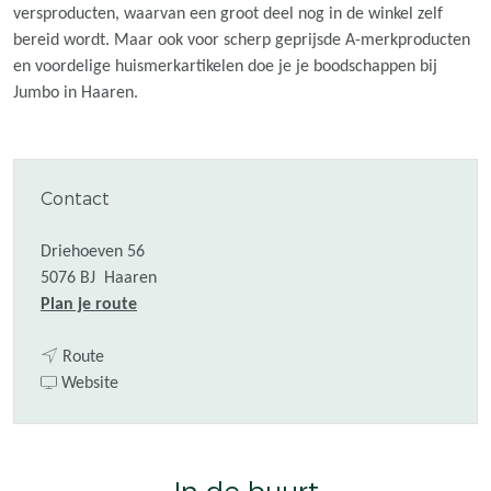
versproducten, waarvan een groot deel nog in de winkel zelf
bereid wordt. Maar ook voor scherp geprijsde A-merkproducten
en voordelige huismerkartikelen doe je je boodschappen bij
Jumbo in Haaren.
Contact
Driehoeven 56
5076 BJ
Haaren
n
Plan je route
a
n
a
Route
a
v
r
Website
a
a
J
r
n
u
J
J
m
u
u
b