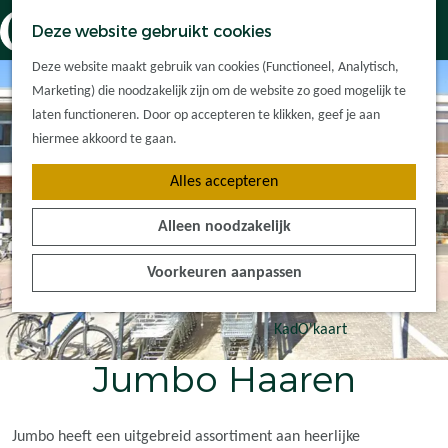
Dorpskernen
K
Z
Deze website gebruikt cookies
Met kinderen
a
o
M
G
Met groepen
Deze website maakt gebruik van cookies (Functioneel, Analytisch,
a
e
e
a
Ontdek de
Marketing) die noodzakelijk zijn om de website zo goed mogelijk te
r
k
n
n
omgeving
laten functioneren. Door op accepteren te klikken, geef je aan
t
e
u
a
hiermee akkoord te gaan.
n
a
Plan je bezoek
Alles accepteren
r
Waar kan ik
d
overnachten?
Alleen noodzakelijk
e
Hoe kom ik er?
h
Plan op de kaart
Voorkeuren aanpassen
o
Tourist Info
m
e
KadO'kaart
p
Jumbo Haaren
a
g
e
Jumbo heeft een uitgebreid assortiment aan heerlijke