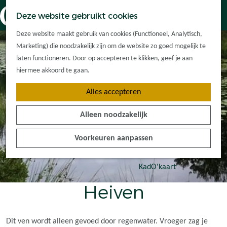
Dorpskernen
K
Z
Deze website gebruikt cookies
Met kinderen
a
o
M
G
Met groepen
Deze website maakt gebruik van cookies (Functioneel, Analytisch,
a
e
e
a
Ontdek de
Marketing) die noodzakelijk zijn om de website zo goed mogelijk te
r
k
n
n
omgeving
laten functioneren. Door op accepteren te klikken, geef je aan
t
e
u
a
hiermee akkoord te gaan.
n
a
Plan je bezoek
Alles accepteren
r
Waar kan ik
d
overnachten?
Alleen noodzakelijk
e
Hoe kom ik er?
h
Plan op de kaart
Voorkeuren aanpassen
o
Tourist Info
m
e
KadO'kaart
p
Heiven
a
g
e
Dit ven wordt alleen gevoed door regenwater. Vroeger zag je