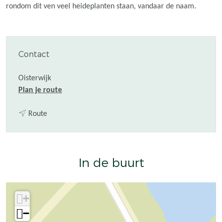
rondom dit ven veel heideplanten staan, vandaar de naam.
Contact
Oisterwijk
n
Plan je route
a
n
a
Route
a
r
a
H
r
e
In de buurt
H
i
e
v
i
e
+
v
n
e
−
n