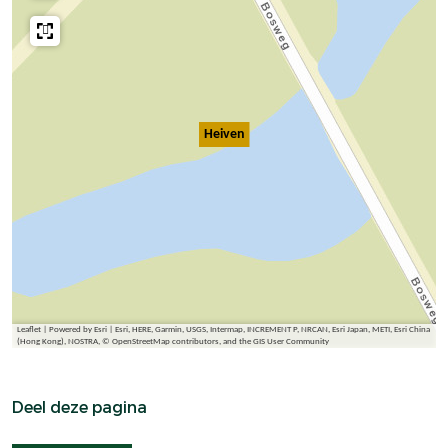
Heiven
Leaflet
|
Powered by Esri | Esri, HERE, Garmin, USGS, Intermap, INCREMENT P, NRCAN, Esri Japan, METI, Esri China
(Hong Kong), NOSTRA, © OpenStreetMap contributors, and the GIS User Community
Deel deze pagina