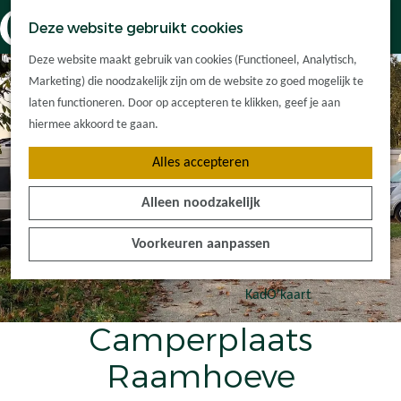
Dorpskernen
K
Z
Deze website gebruikt cookies
Met kinderen
a
o
M
G
Met groepen
Deze website maakt gebruik van cookies (Functioneel, Analytisch,
a
e
e
a
Ontdek de
Marketing) die noodzakelijk zijn om de website zo goed mogelijk te
r
k
n
n
omgeving
laten functioneren. Door op accepteren te klikken, geef je aan
t
e
u
a
hiermee akkoord te gaan.
n
a
Plan je bezoek
Alles accepteren
r
Waar kan ik
d
overnachten?
Alleen noodzakelijk
e
Hoe kom ik er?
h
Plan op de kaart
Voorkeuren aanpassen
o
Tourist Info
m
e
KadO'kaart
p
Camperplaats
a
g
Raamhoeve
e