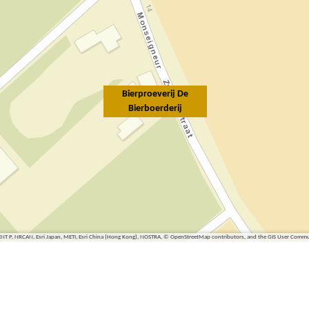
Bierproeverij De
Bierboerderij
ENT P, NRCAN, Esri Japan, METI, Esri China (Hong Kong), NOSTRA, © OpenStreetMap contributors, and the GIS User Comm