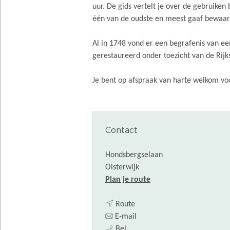
uur. De gids vertelt je over de gebruiken
één van de oudste en meest gaaf bewaar
Al in 1748 vond er een begrafenis van ee
gerestaureerd onder toezicht van de Rijks
Je bent op afspraak van harte welkom voo
Contact
Hondsbergselaan
Oisterwijk
n
Plan je route
a
n
a
Route
a
n
r
E-mail
R
a
a
R
Bel