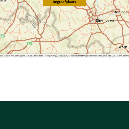
Begraafplaats
ENT P, NRCAN, Esri Japan, METI, Esri China (Hong Kong), NOSTRA, © OpenStreetMap contributors, and the GIS User Comm