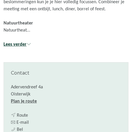
beslommeringen kun je je hier volledig focussen. Combineer je
meeting met een ontbijt, lunch, diner, borrel of feest.
Natuurtheater
Natuurtheat…
Lees verder
Contact
Adervendreef 4a
Oisterwijk
n
Plan je route
a
n
a
Route
a
n
r
E-mail
D
a
a
D
Bel