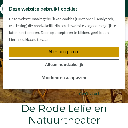
Dorpskernen
K
Z
Deze website gebruikt cookies
Met kinderen
a
o
M
G
Met groepen
Deze website maakt gebruik van cookies (Functioneel, Analytisch,
a
e
e
a
Ontdek de
Marketing) die noodzakelijk zijn om de website zo goed mogelijk te
r
k
n
n
omgeving
laten functioneren. Door op accepteren te klikken, geef je aan
t
e
u
a
hiermee akkoord te gaan.
n
a
Plan je bezoek
Alles accepteren
r
Waar kan ik
d
overnachten?
Alleen noodzakelijk
e
Hoe kom ik er?
h
Plan op de kaart
Voorkeuren aanpassen
o
Tourist Info
m
e
KadO'kaart
p
De Rode Lelie en
a
g
Natuurtheater
e