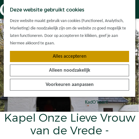
Dorpskernen
K
Z
Deze website gebruikt cookies
Met kinderen
a
o
M
G
Met groepen
Deze website maakt gebruik van cookies (Functioneel, Analytisch,
a
e
e
a
Ontdek de
Marketing) die noodzakelijk zijn om de website zo goed mogelijk te
r
k
n
n
omgeving
laten functioneren. Door op accepteren te klikken, geef je aan
t
e
u
a
hiermee akkoord te gaan.
n
a
Plan je bezoek
Alles accepteren
r
Waar kan ik
d
overnachten?
Alleen noodzakelijk
e
Hoe kom ik er?
h
Plan op de kaart
Voorkeuren aanpassen
o
Tourist Info
m
e
KadO'kaart
p
Kapel Onze Lieve Vrouw
a
g
van de Vrede -
e