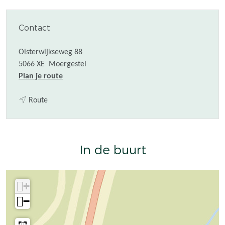
Contact
Oisterwijkseweg 88
5066 XE
Moergestel
n
Plan je route
a
n
a
Route
a
r
a
K
r
a
In de buurt
K
p
a
e
p
l
+
e
O
l
n
−
O
z
n
e