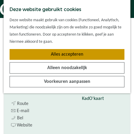
Dorpskernen
K
Z
Deze website gebruikt cookies
Met kinderen
a
o
M
G
Gemeente Oisterwijk
Met groepen
Deze website maakt gebruik van cookies (Functioneel, Analytisch,
a
e
e
a
Ontdek de
Marketing) die noodzakelijk zijn om de website zo goed mogelijk te
r
k
n
Gemeentekantoor
n
omgeving
laten functioneren. Door op accepteren te klikken, geef je aan
t
e
u
a
hiermee akkoord te gaan.
n
a
Plan je bezoek
Alles accepteren
r
Waar kan ik
Contact
d
overnachten?
Alleen noodzakelijk
e
Hoe kom ik er?
De Lind 44
h
Plan op de kaart
Voorkeuren aanpassen
5061 HX
Oisterwijk
o
Tourist Info
n
Plan je route
m
a
e
KadO'kaart
n
a
Route
p
a
n
r
E-mail
a
G
a
a
G
Bel
g
e
r
a
v
e
Website
e
m
G
r
a
m