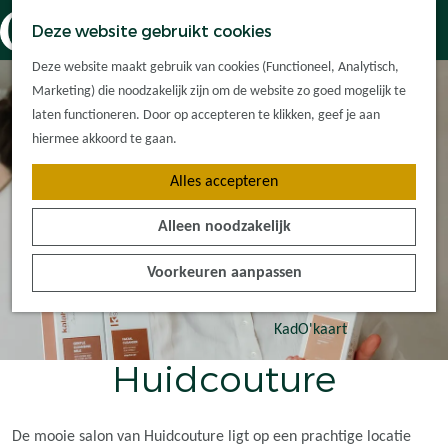
Dorpskernen
K
Z
Deze website gebruikt cookies
Met kinderen
a
o
M
G
Met groepen
Deze website maakt gebruik van cookies (Functioneel, Analytisch,
a
e
e
a
Ontdek de
Marketing) die noodzakelijk zijn om de website zo goed mogelijk te
r
k
n
n
omgeving
laten functioneren. Door op accepteren te klikken, geef je aan
t
e
u
a
hiermee akkoord te gaan.
n
a
Plan je bezoek
Alles accepteren
r
Waar kan ik
d
overnachten?
Alleen noodzakelijk
e
Hoe kom ik er?
h
Plan op de kaart
Voorkeuren aanpassen
o
Tourist Info
m
e
KadO'kaart
p
Huidcouture
a
g
e
De mooie salon van Huidcouture ligt op een prachtige locatie