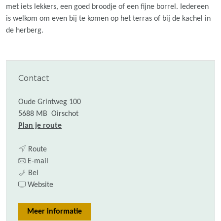
met iets lekkers, een goed broodje of een fijne borrel. Iedereen
is welkom om even bij te komen op het terras of bij de kachel in
de herberg.
Contact
Oude Grintweg 100
5688 MB
Oirschot
n
Plan je route
a
n
a
Route
a
n
r
E-mail
H
a
a
H
Bel
e
r
a
v
e
Website
r
H
r
a
r
b
e
H
n
b
Meer informatie
e
r
e
H
e