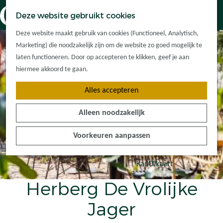
Dorpskernen
K
Z
Deze website gebruikt cookies
Met kinderen
a
o
M
G
Met groepen
Deze website maakt gebruik van cookies (Functioneel, Analytisch,
a
e
e
a
Ontdek de
Marketing) die noodzakelijk zijn om de website zo goed mogelijk te
r
k
n
n
omgeving
laten functioneren. Door op accepteren te klikken, geef je aan
t
e
u
a
hiermee akkoord te gaan.
n
a
Plan je bezoek
Alles accepteren
r
Waar kan ik
d
overnachten?
Alleen noodzakelijk
e
Hoe kom ik er?
h
Plan op de kaart
Voorkeuren aanpassen
o
Tourist Info
m
e
KadO'kaart
p
Herberg De Vrolijke
a
g
Jager
e