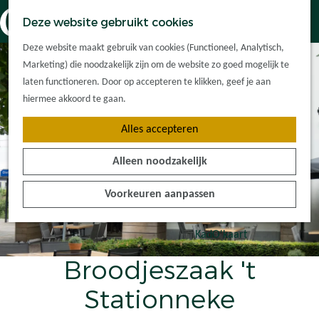
Dorpskernen
K
Z
Deze website gebruikt cookies
Met kinderen
a
o
M
G
Met groepen
Deze website maakt gebruik van cookies (Functioneel, Analytisch,
a
e
e
a
Ontdek de
Marketing) die noodzakelijk zijn om de website zo goed mogelijk te
r
k
n
n
omgeving
laten functioneren. Door op accepteren te klikken, geef je aan
t
e
u
a
hiermee akkoord te gaan.
n
a
Plan je bezoek
Alles accepteren
r
Waar kan ik
d
overnachten?
Alleen noodzakelijk
e
Hoe kom ik er?
h
Plan op de kaart
Voorkeuren aanpassen
o
Tourist Info
m
e
KadO'kaart
p
Broodjeszaak 't
a
g
Stationneke
e