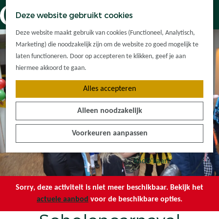
Dorpskernen
K
Z
Deze website gebruikt cookies
Met kinderen
a
o
M
G
Met groepen
Deze website maakt gebruik van cookies (Functioneel, Analytisch,
a
e
e
a
Ontdek de
Marketing) die noodzakelijk zijn om de website zo goed mogelijk te
r
k
n
n
omgeving
laten functioneren. Door op accepteren te klikken, geef je aan
t
e
u
a
hiermee akkoord te gaan.
n
a
Plan je bezoek
Alles accepteren
r
Waar kan ik
d
overnachten?
Alleen noodzakelijk
e
Hoe kom ik er?
h
Plan op de kaart
Voorkeuren aanpassen
o
Tourist Info
m
e
KadO'kaart
p
a
Sorry, deze activiteit is niet meer beschikbaar. Bekijk het
g
actuele aanbod
voor de beschikbare opties.
e