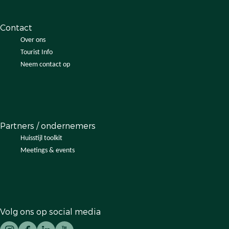
i
r
r
e
j
g
g
s
k
Contact
e
e
t
(
s
s
e
Over ons
M
t
t
l
Tourist Info
o
e
e
)
Neem contact op
e
l
l
r
)
)
g
e
s
Partners / ondernemers
t
Huisstijl toolkit
e
Meetings & events
l
)
Volg ons op social media