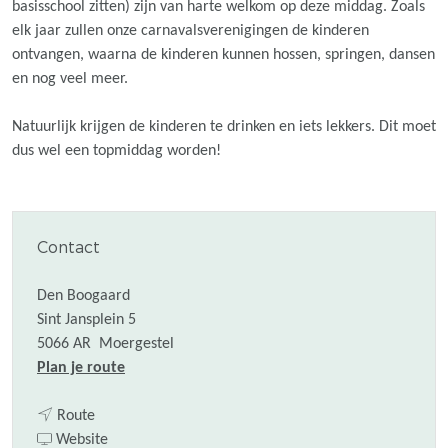
basisschool zitten) zijn van harte welkom op deze middag. Zoals
elk jaar zullen onze carnavalsverenigingen de kinderen
ontvangen, waarna de kinderen kunnen hossen, springen, dansen
en nog veel meer.
Natuurlijk krijgen de kinderen te drinken en iets lekkers. Dit moet
dus wel een topmiddag worden!
Contact
Den Boogaard
Sint Jansplein 5
5066 AR
Moergestel
n
Plan je route
a
n
a
Route
a
v
r
Website