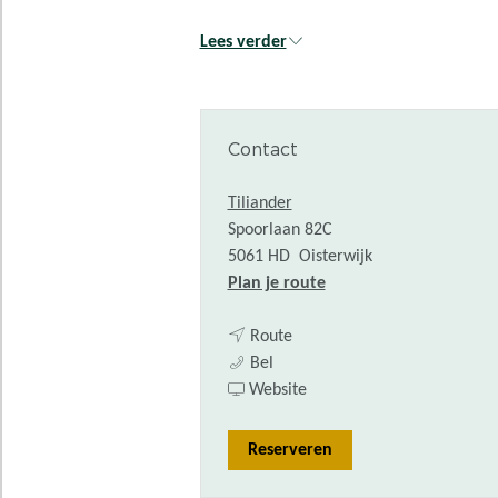
Lees verder
Contact
Tiliander
Spoorlaan 82C
5061 HD
Oisterwijk
n
Plan je route
a
n
a
Route
T
a
r
Bel
h
a
v
T
Website
e
r
a
h
a
T
n
e
Reserveren
t
h
T
a
e
e
h
t