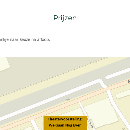
Prijzen
ankje naar keuze na afloop.
Theatervoorstelling:
We Gaan Nog Even