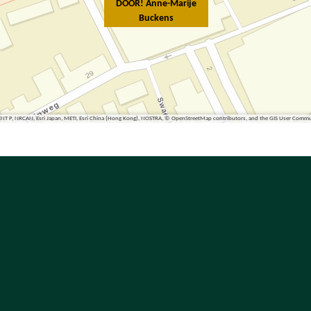
DOOR! Anne-Marije
Buckens
ENT P, NRCAN, Esri Japan, METI, Esri China (Hong Kong), NOSTRA, © OpenStreetMap contributors, and the GIS User Comm