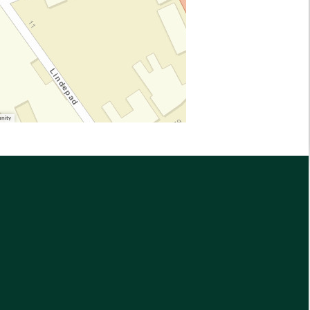
unity