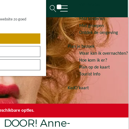
KVL fabriek
K
Z
Dorpskernen
a
o
M
Met kinderen
 website zo goed
a
e
e
Met groepen
r
k
n
Ontdek de omgeving
t
e
u
n
Plan je bezoek
Waar kan ik overnachten?
Hoe kom ik er?
Plan op de kaart
Tourist Info
KadO'kaart
schikbare opties.
n DOOR! Anne-