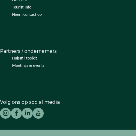
Over ons
l
Tourist Info
Neem contact op
Partners / ondernemers
Huisstijl toolkit
Meetings & events
Volg ons op social media
I
F
L
Y
n
a
i
o
s
c
n
u