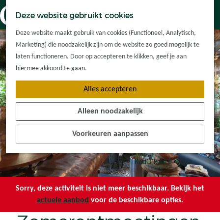
Dorpskernen
K
Z
Deze website gebruikt cookies
Met kinderen
a
o
M
G
Met groepen
Deze website maakt gebruik van cookies (Functioneel, Analytisch,
a
e
e
a
Ontdek de
Marketing) die noodzakelijk zijn om de website zo goed mogelijk te
r
k
n
n
omgeving
laten functioneren. Door op accepteren te klikken, geef je aan
t
e
u
a
hiermee akkoord te gaan.
n
a
Plan je bezoek
Alles accepteren
r
Waar kan ik
d
overnachten?
Alleen noodzakelijk
e
Hoe kom ik er?
h
Plan op de kaart
Voorkeuren aanpassen
o
Tourist Info
m
e
KadO'kaart
p
a
Sorry, deze activiteit is niet meer beschikbaar. Bekijk het
g
actuele aanbod
voor de beschikbare opties.
e