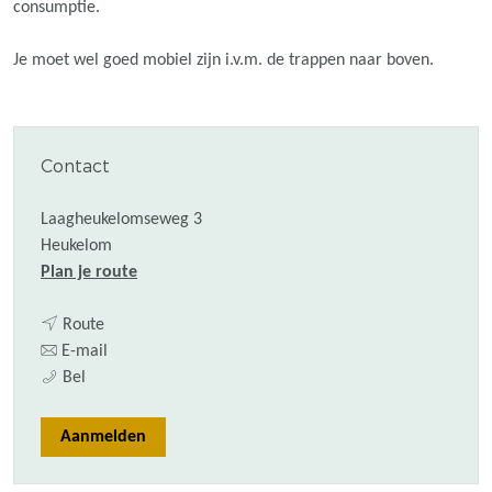
consumptie.
Je moet wel goed mobiel zijn i.v.m. de trappen naar boven.
Contact
Laagheukelomseweg 3
Heukelom
n
Plan je route
a
n
a
Route
a
n
r
E-mail
Z
a
a
Z
Bel
o
r
a
o
m
Z
r
m
Aanmelden
e
o
Z
e
r
m
o
r