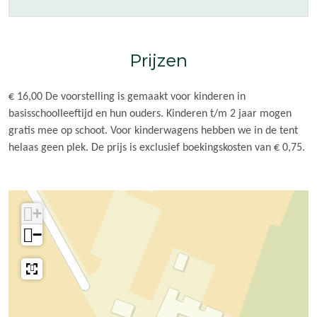
r
i
i
u
c
r
r
s
u
c
c
S
Prijzen
s
u
u
n
S
s
s
o
€ 16,00 De voorstelling is gemaakt voor kinderen in
n
S
S
r
basisschoolleeftijd en hun ouders. Kinderen t/m 2 jaar mogen
o
n
n
-
gratis mee op schoot. Voor kinderwagens hebben we in de tent
r
o
o
V
helaas geen plek. De prijs is exclusief boekingskosten van € 0,75.
-
r
r
o
V
-
-
o
o
V
V
r
o
o
o
s
+
r
o
o
t
−
s
r
r
e
t
s
s
l
e
t
t
l
l
e
e
i
l
l
l
n