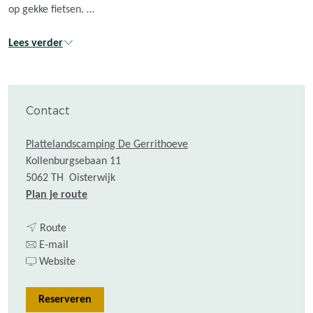
op gekke fietsen. …
Lees verder
Contact
Plattelandscamping De Gerrithoeve
Kollenburgsebaan 11
5062 TH
Oisterwijk
n
Plan je route
a
n
a
Route
a
n
r
E-mail
a
a
v
C
Website
r
a
a
i
C
r
n
r
Reserveren
i
C
C
c