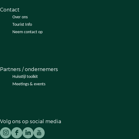
Contact
Over ons
Tourist Info
Neem contact op
Partners / ondernemers
Huisstijl toolkit
Meetings & events
Volg ons op social media
I
F
L
Y