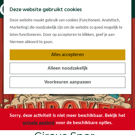
Dorpskernen
K
Z
Deze website gebruikt cookies
Met kinderen
a
o
M
G
Met groepen
Deze website maakt gebruik van cookies (Functioneel, Analytisch,
a
e
e
a
Ontdek de
Marketing) die noodzakelijk zijn om de website zo goed mogelijk te
r
k
n
n
omgeving
laten functioneren. Door op accepteren te klikken, geef je aan
t
e
u
a
hiermee akkoord te gaan.
n
a
Plan je bezoek
Alles accepteren
r
Waar kan ik
d
overnachten?
Alleen noodzakelijk
e
Hoe kom ik er?
h
Plan op de kaart
Voorkeuren aanpassen
o
Tourist Info
m
e
KadO'kaart
p
a
Sorry, deze activiteit is niet meer beschikbaar. Bekijk het
g
actuele aanbod
voor de beschikbare opties.
e