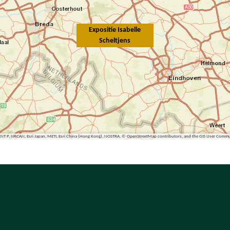
Expositie Isabelle
Scheltjens
ENT P, NRCAN, Esri Japan, METI, Esri China (Hong Kong), NOSTRA, © OpenStreetMap contributors, and the GIS User Comm