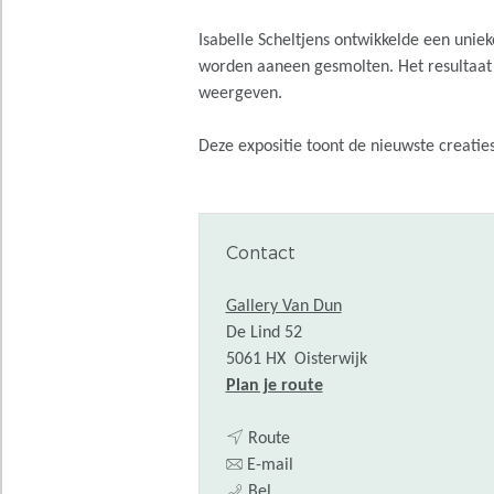
Isabelle Scheltjens ontwikkelde een unie
worden aaneen gesmolten. Het resultaat z
weergeven.
Deze expositie toont de nieuwste creaties
Contact
Gallery Van Dun
De Lind 52
5061 HX
Oisterwijk
n
Plan je route
a
n
a
Route
a
n
r
E-mail
E
a
a
E
Bel