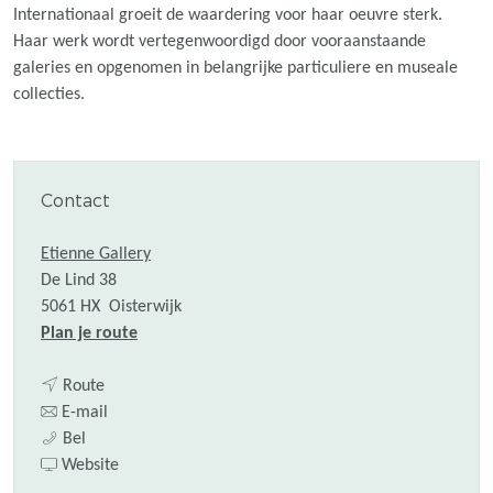
Internationaal groeit de waardering voor haar oeuvre sterk.
Haar werk wordt vertegenwoordigd door vooraanstaande
galeries en opgenomen in belangrijke particuliere en museale
collecties.
Contact
Etienne Gallery
De Lind 38
5061 HX
Oisterwijk
n
Plan je route
a
n
a
Route
a
n
r
E-mail
E
a
a
E
Bel
x
r
a
v
x
Website
p
E
r
a
p