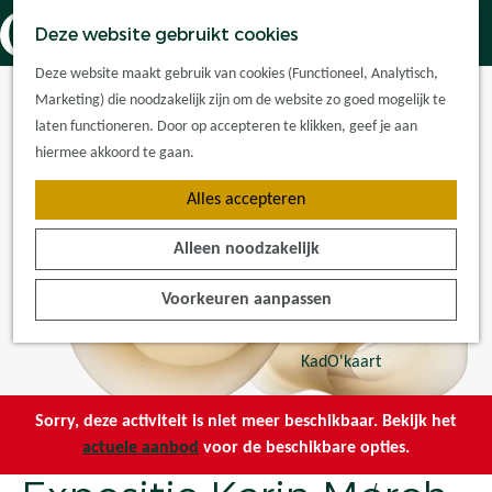
Dorpskernen
K
Z
Deze website gebruikt cookies
Met kinderen
a
o
M
G
Met groepen
Deze website maakt gebruik van cookies (Functioneel, Analytisch,
a
e
e
a
Ontdek de
Marketing) die noodzakelijk zijn om de website zo goed mogelijk te
r
k
n
n
omgeving
laten functioneren. Door op accepteren te klikken, geef je aan
t
e
u
a
hiermee akkoord te gaan.
n
a
Plan je bezoek
Alles accepteren
r
Waar kan ik
d
overnachten?
Alleen noodzakelijk
e
Hoe kom ik er?
h
Plan op de kaart
Voorkeuren aanpassen
o
Tourist Info
m
e
KadO'kaart
p
a
Sorry, deze activiteit is niet meer beschikbaar. Bekijk het
g
actuele aanbod
voor de beschikbare opties.
e