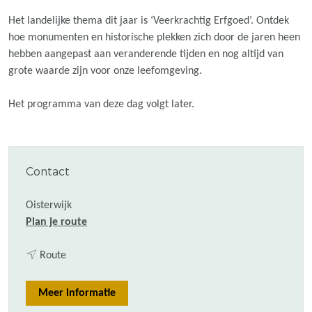
Het landelijke thema dit jaar is ‘Veerkrachtig Erfgoed’. Ontdek
hoe monumenten en historische plekken zich door de jaren heen
hebben aangepast aan veranderende tijden en nog altijd van
grote waarde zijn voor onze leefomgeving.
Het programma van deze dag volgt later.
Contact
Oisterwijk
n
Plan je route
a
n
a
Route
a
r
a
O
Meer informatie
r
p