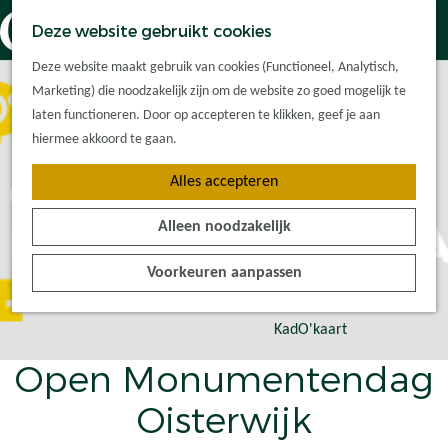
Dorpskernen
K
Z
Deze website gebruikt cookies
Met kinderen
a
o
M
G
Met groepen
Deze website maakt gebruik van cookies (Functioneel, Analytisch,
a
e
e
a
Ontdek de
Marketing) die noodzakelijk zijn om de website zo goed mogelijk te
r
k
n
n
omgeving
laten functioneren. Door op accepteren te klikken, geef je aan
t
e
u
a
hiermee akkoord te gaan.
n
a
Plan je bezoek
Alles accepteren
r
Waar kan ik
d
overnachten?
Alleen noodzakelijk
e
Hoe kom ik er?
h
Plan op de kaart
Voorkeuren aanpassen
o
Tourist Info
m
e
KadO'kaart
p
Open Monumentendag
a
g
Oisterwijk
e