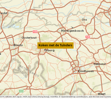
Koken met de Tuinders
ENT P, NRCAN, Esri Japan, METI, Esri China (Hong Kong), NOSTRA, © OpenStreetMap contributors, and the GIS User Comm