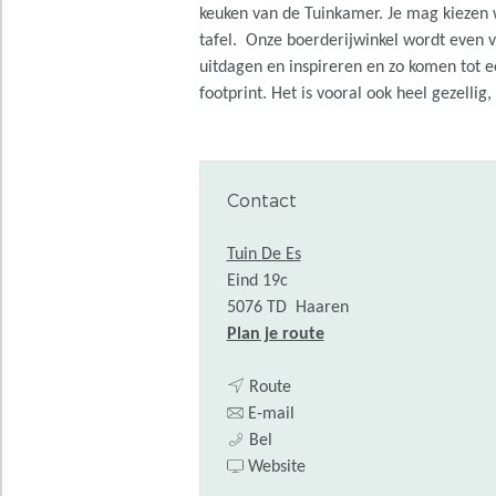
keuken van de Tuinkamer. Je mag kiezen wa
tafel. Onze boerderijwinkel wordt even v
uitdagen en inspireren en zo komen tot ee
footprint. Het is vooral ook heel gezelli
Contact
Tuin De Es
Eind 19c
5076 TD
Haaren
n
Plan je route
a
n
a
Route
a
n
r
E-mail
K
a
a
K
Bel
o
r
a
v
o
Website
k
K
r
a
k