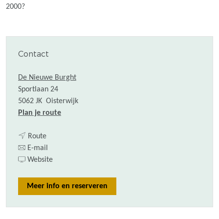
2000?
Contact
De Nieuwe Burght
Sportlaan 24
5062 JK
Oisterwijk
n
Plan je route
a
n
a
Route
a
n
r
E-mail
a
a
v
L
Website
r
a
a
e
L
r
n
z
Meer info en reserveren
e
L
L
i
z
e
e
n
i
z
z
g