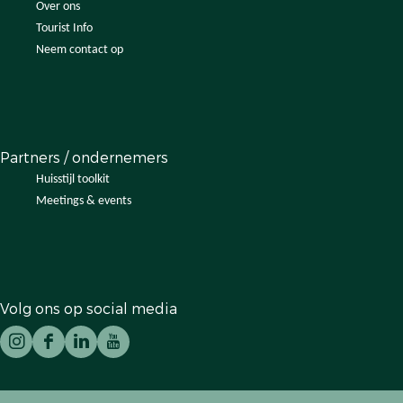
Over ons
Tourist Info
Neem contact op
Partners / ondernemers
Huisstijl toolkit
Meetings & events
Volg ons op social media
I
F
L
Y
n
a
i
o
s
c
n
u