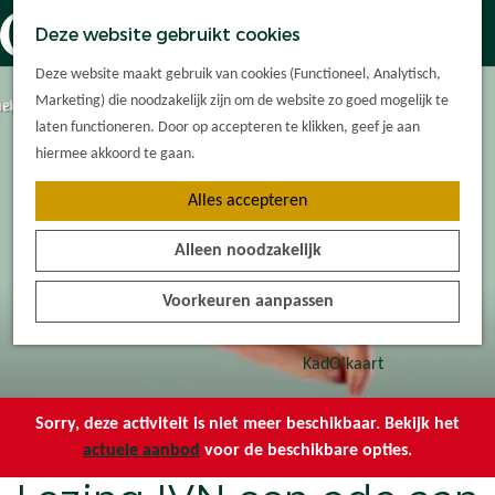
Dorpskernen
K
Z
Deze website gebruikt cookies
Met kinderen
a
o
M
G
Met groepen
Deze website maakt gebruik van cookies (Functioneel, Analytisch,
a
e
e
a
Ontdek de
Marketing) die noodzakelijk zijn om de website zo goed mogelijk te
r
k
n
n
omgeving
laten functioneren. Door op accepteren te klikken, geef je aan
t
e
u
a
hiermee akkoord te gaan.
n
a
Plan je bezoek
Alles accepteren
r
Waar kan ik
d
overnachten?
Alleen noodzakelijk
e
Hoe kom ik er?
h
Plan op de kaart
Voorkeuren aanpassen
o
Tourist Info
m
e
KadO'kaart
p
a
Sorry, deze activiteit is niet meer beschikbaar. Bekijk het
g
actuele aanbod
voor de beschikbare opties.
e