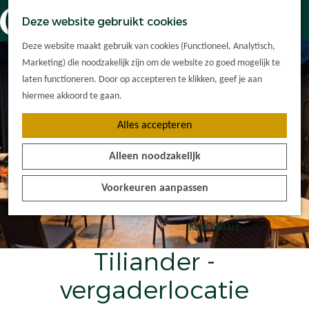
Dorpskernen
K
Z
Deze website gebruikt cookies
Met kinderen
a
o
M
G
Met groepen
Deze website maakt gebruik van cookies (Functioneel, Analytisch,
a
e
e
a
Ontdek de
Marketing) die noodzakelijk zijn om de website zo goed mogelijk te
r
k
n
n
omgeving
laten functioneren. Door op accepteren te klikken, geef je aan
t
e
u
a
hiermee akkoord te gaan.
n
a
Plan je bezoek
Alles accepteren
r
Waar kan ik
d
overnachten?
Alleen noodzakelijk
e
Hoe kom ik er?
h
Plan op de kaart
Voorkeuren aanpassen
o
Tourist Info
m
e
KadO'kaart
p
Tiliander -
a
g
vergaderlocatie
e