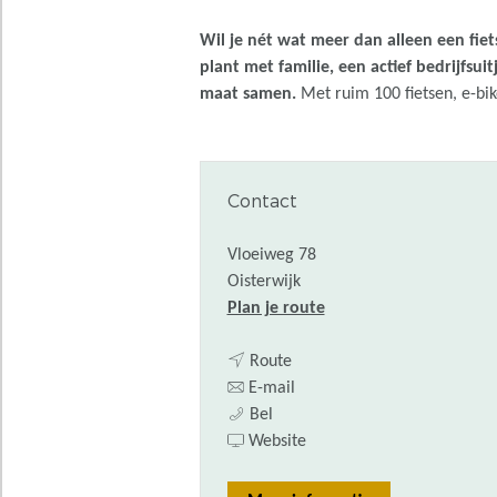
Wil je nét wat meer dan alleen een fi
plant met familie, een actief bedrijfsui
maat samen.
Met ruim 100 fietsen, e-bik
Contact
Vloeiweg 78
Oisterwijk
n
Plan je route
a
n
a
Route
a
n
r
E-mail
S
a
a
S
Bel
c
r
a
v
c
Website
h
S
r
a
h
e
c
S
n
e