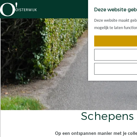
Deze website geb
G
Deze website maakt gebru
a
mogelijk te laten functi
n
a
a
r
d
e
h
o
m
e
p
Schepens f
a
g
e
Op een ontspannen manier met je colleg