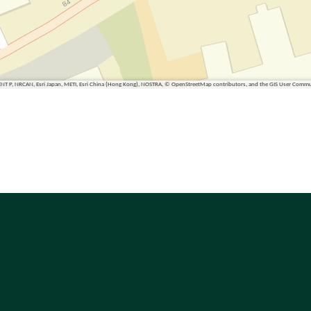
ENT P, NRCAN, Esri Japan, METI, Esri China (Hong Kong), NOSTRA, © OpenStreetMap contributors, and the GIS User Comm