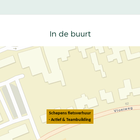
In de buurt
Schepens fietsverhuur
- Actief & Teambuilding