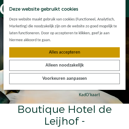
Dorpskernen
K
Z
Deze website gebruikt cookies
Met kinderen
a
o
M
G
Met groepen
Deze website maakt gebruik van cookies (Functioneel, Analytisch,
a
e
e
a
Ontdek de
Marketing) die noodzakelijk zijn om de website zo goed mogelijk te
r
k
n
n
omgeving
laten functioneren. Door op accepteren te klikken, geef je aan
t
e
u
a
hiermee akkoord te gaan.
n
a
Plan je bezoek
Alles accepteren
r
Waar kan ik
d
overnachten?
Alleen noodzakelijk
e
Hoe kom ik er?
h
Plan op de kaart
Voorkeuren aanpassen
o
Tourist Info
m
e
KadO'kaart
p
Boutique Hotel de
a
g
Leijhof -
e