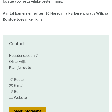
locatie voor je zakelijke bestemming.
Aantal kamers en suites:
16
Horeca
: ja
Parkeren:
gratis
Wifi:
ja
Rolstoeltoegankelijk
: ja
Contact
Heusdensebaan 7
Oisterwijk
n
Plan je route
a
n
a
Route
a
n
r
E-mail
B
a
a
B
Bel
o
r
a
v
o
Website
u
B
r
a
u
t
o
B
n
t
Meer informatie