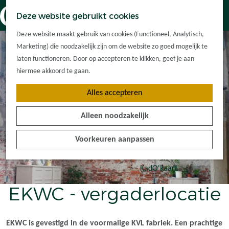
Dorpskernen
K
Z
Deze website gebruikt cookies
Met kinderen
a
o
M
G
Met groepen
Deze website maakt gebruik van cookies (Functioneel, Analytisch,
a
e
e
a
Ontdek de
Marketing) die noodzakelijk zijn om de website zo goed mogelijk te
r
k
n
n
omgeving
laten functioneren. Door op accepteren te klikken, geef je aan
t
e
u
a
hiermee akkoord te gaan.
n
a
Plan je bezoek
Alles accepteren
r
Waar kan ik
d
overnachten?
Alleen noodzakelijk
e
Hoe kom ik er?
h
Plan op de kaart
Voorkeuren aanpassen
o
Tourist Info
m
e
KadO'kaart
p
EKWC - vergaderlocatie
a
g
e
EKWC is gevestigd in de voormalige KVL fabriek. Een prachtige