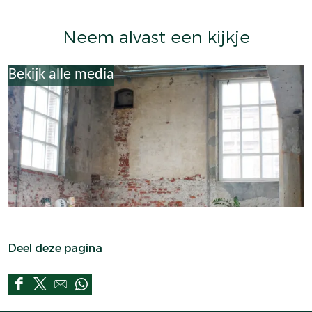
Neem alvast een kijkje
Bekijk alle media
Deel deze pagina
D
D
D
D
e
e
e
e