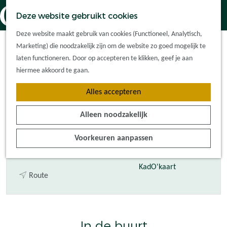
Dorpskernen
K
Z
Deze website gebruikt cookies
Met kinderen
a
o
M
G
Parkeerplaats
Met groepen
Deze website maakt gebruik van cookies (Functioneel, Analytisch,
a
e
e
a
Ontdek de
Marketing) die noodzakelijk zijn om de website zo goed mogelijk te
r
k
n
Sportpark Wolfsputten
n
omgeving
laten functioneren. Door op accepteren te klikken, geef je aan
t
e
u
a
hiermee akkoord te gaan.
n
a
Plan je bezoek
Alles accepteren
r
Waar kan ik
Contact
d
overnachten?
Alleen noodzakelijk
e
Hoe kom ik er?
Vennelaan 7
h
Plan op de kaart
Voorkeuren aanpassen
Oisterwijk
o
Tourist Info
n
Plan je route
m
a
e
KadO'kaart
n
a
Route
p
a
r
a
a
P
g
r
a
e
In de buurt
P
r